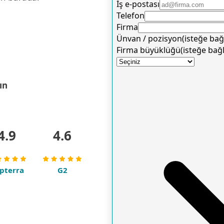
ın
4.9
4.6
pterra
G2