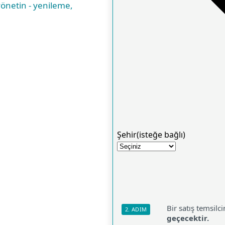
önetin - yenileme,
nleri 8:00-17:00
 telefondan, 1'e
uma günleri 8:00-
maralı
z.
sal güvenliğinizi
Bir satış temsilc
2. ADIM
neme talebinde
geçecektir.