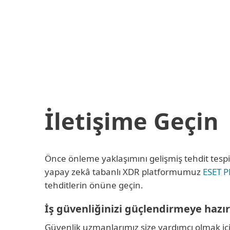
Bireysel
Kurumsal
TR
Kurumsal
Sizi arayalım
Platform
Çözümler
H
İletişime Geçin
Önce önleme yaklaşımını gelişmiş tehdit tespi
yapay zekâ tabanlı XDR platformumuz
ESET 
tehditlerin önüne geçin.
İş güvenliğinizi güçlendirmeye hazır
Güvenlik uzmanlarımız size yardımcı olmak iç