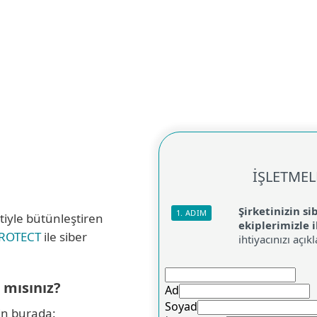
izmetler
İş Ortakları
Neden ESET
İŞLETMEL
Şirketinizin sib
1. ADIM
tiyle bütünleştiren
ekiplerimizle i
PROTECT
ile siber
ihtiyacınızı açık
 mısınız?
in burada: