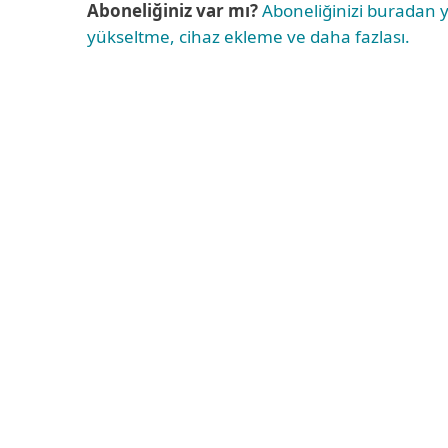
Aboneliğiniz var mı?
Aboneliğinizi buradan y
yükseltme, cihaz ekleme ve daha fazlası.
Daha fazlası
Kurumsal satışlar için
, pazartesi-cuma gü
saatleri arasında
0(212) 251 51 80
numaralı
basarak bize ulaşabilirsiniz.
Kurumsal teknik destek için
, pazartesi-c
17:00 saatleri arasında
0(212) 251 51 80
nu
telefondan, 2'ye basarak bize ulaşabilirsini
100 cihazın altındaki siparişler için
,
kurum
çevrimiçi olarak satın alabilirsiniz.
Çözümlerimizi denemek için,
ücretsiz de