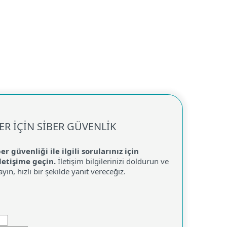
Hakkımızda
Blog
Mağaza
Türkiye
Kurumsal satış
Kullanıcı alanı
ER İÇİN SİBER GÜVENLİK
er güvenliği ile ilgili sorularınız için
letişime geçin.
İletişim bilgilerinizi doldurun ve
layın, hızlı bir şekilde yanıt vereceğiz.