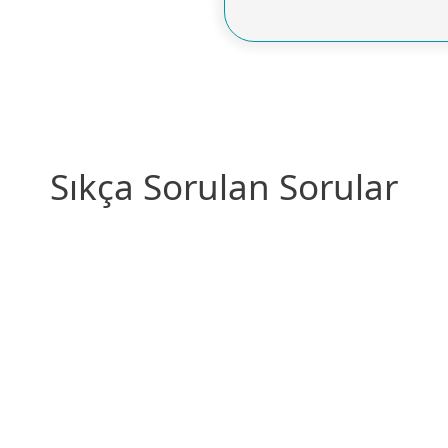
Sıkça Sorulan Sorular
en bir ESET müşterisiyim. Talebimi gönderm
n bu formu mu kullanmalıyım?
umsal ESET korumasını denemek istiyorum.
u nasıl yapabilirim?