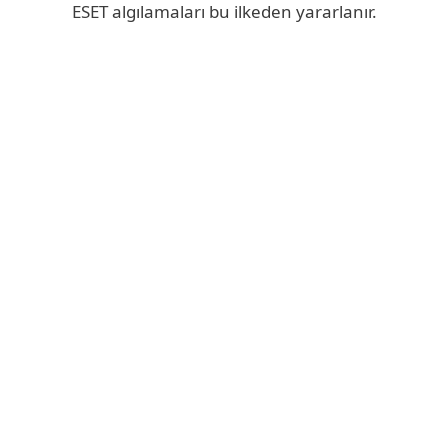
ESET algılamaları bu ilkeden yararlanır.
ESET - Uzmanların olduğu yer
ESET Endpoint Security, yapılan özel bir kurumsal
test sonucunda piyasadaki en düşük sistem
kaynağı kullanımına sahip çözüm seçildi.