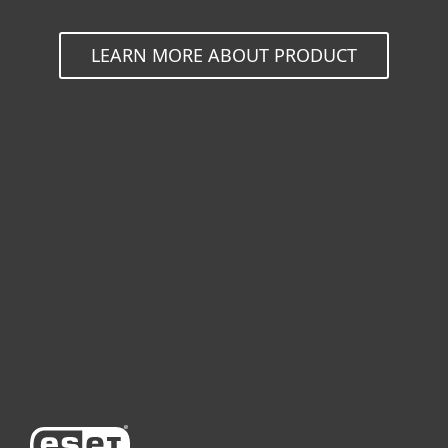
LEARN MORE ABOUT PRODUCT
Bireysel
Kurumsal
Destek
ESET Hakkında