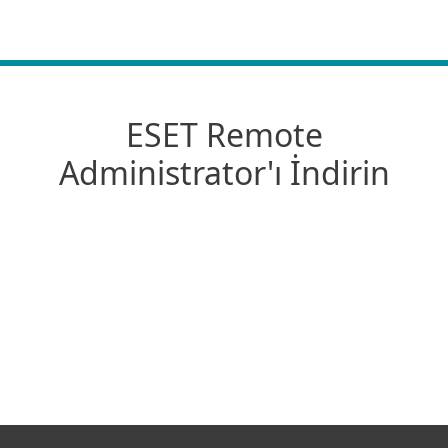
MENU
ESET Remote
Administrator'ı İndirin
Hepsi bir arada yükleyiciler
Sanal Cihazlar
Bağımsız kurucular