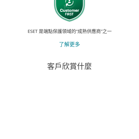
ESET 是端點保護領域的“成熟供應商”之一
了解更多
客戶欣賞什麼
"我們得到的支持和幫助給我們留下了最深刻
的印象。 除了成為一款出色的產品之外，我
們得到的出色關懷和支持也是真正促使我們
將 Primoris 的所有系統整體遷移到 ESET 的
原因。"
Joshua Collins,
數據中心運營經理； 美國第一服務公司； 4,000 多