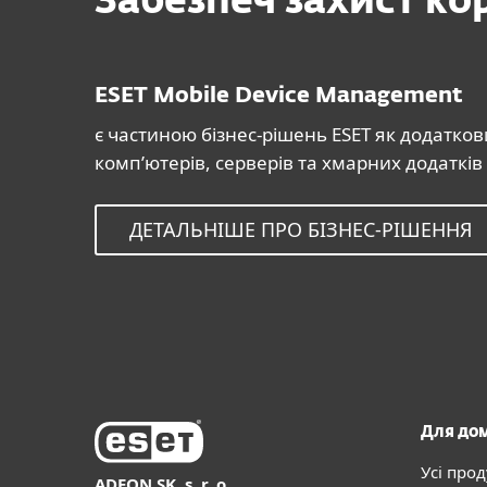
Забезпеч захист ко
ESET Mobile Device Management
є частиною бізнес-рішень ESET як додатков
комп’ютерів, серверів та хмарних додатків
ДЕТАЛЬНІШЕ ПРО БІЗНЕС-РІШЕННЯ
Для до
Усі про
ADEON SK, s. r. o.