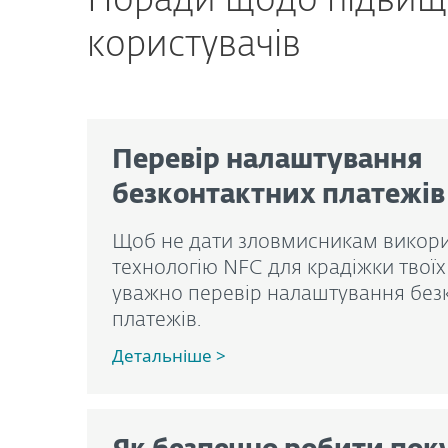
Поради щодо підвище
користувачів
Перевір налаштування
безконтактних платежів
Щоб не дати зловмисникам викор
технологію NFC для крадіжки твої
уважно перевір налаштування без
платежів.
Детальніше >