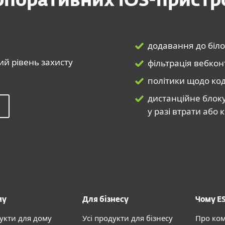
рпоративних iOS-пристр
додавання до біло
ий рівень захисту
фільтрація вебкон
політики щодо код
дистанційне блок
у разі втрати або
му
Для бізнесу
Чому E
дукти для дому
Усі продукти для бізнесу
Про ко