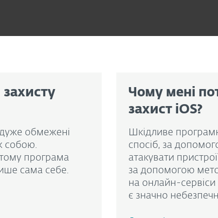
 захисту
Чому мені по
захист iOS?
 дуже обмежені
Шкідливе програмн
ж собою.
спосіб, за допомо
, тому програма
атакувати пристро
ише сама себе.
за допомогою мето
на онлайн-сервіси 
є значно небезпеч