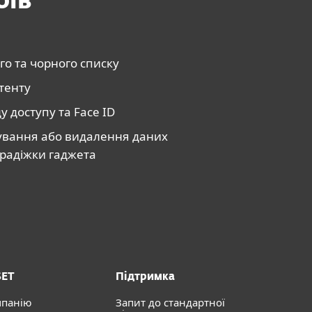
оїв
го та чорного списку
тенту
у доступу та Face ID
ування або видалення даних
 крадіжки гаджета
SET
Підтримка
мпанію
Запит до стандартної