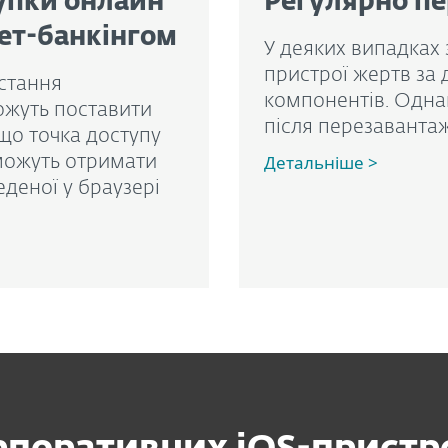
упки онлайн
Регулярно пе
нет-банкінгом
У деяких випадках
пристрої жертв за
истання
компонентів. Одна
ожуть поставити
після перезаванта
кщо точка доступу
Детальніше >
можуть отримати
еденої у браузері