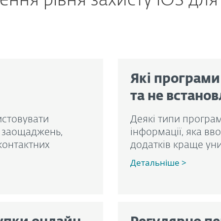
ння рівня захисту iOS для
Які програми
та не встано
истовувати
Деякі типи програм
х заощаджень,
інформації, яка вв
контактних
додатків краще уни
Детальніше >