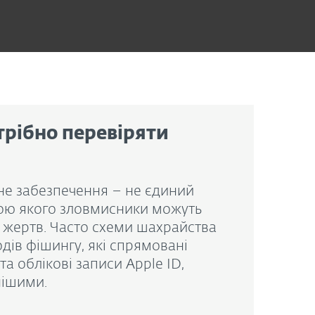
трібно перевіряти
е забезпечення – не єдиний
гою якого зловмисники можуть
ї жертв. Часто схеми шахрайства
дів фішингу, які спрямовані
та облікові записи Apple ID,
нішими.