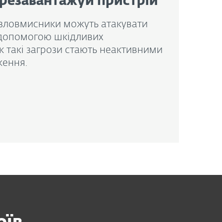
резавантажуй пристрій
 зловмисники можуть атакувати
 допомогою шкідливих
к такі загрози стають неактивними
ження.