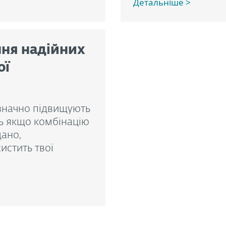
Детальніше >
ння надійних
ої
, значно підвищують
ть якщо комбінацію
дано,
истить твої