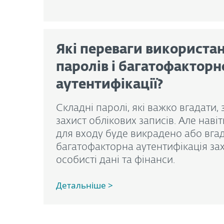
Які переваги використа
паролів і багатофакторн
аутентифікації?
Складні паролі, які важко вгадати
захист облікових записів. Але наві
для входу буде викрадено або вга
багатофакторна аутентифікація зах
особисті дані та фінанси.
Детальніше >