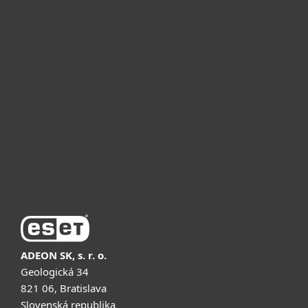
Для дому
Для бізнесу
Чому ESET
Підтримка
Купити
ADEON SK, s. r. o.
Geologická 34
821 06, Bratislava
Slovenská republika