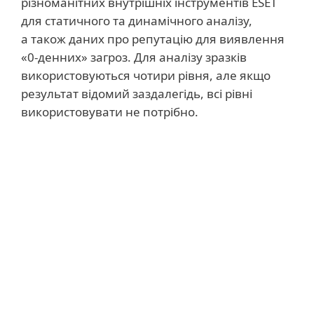
різноманітних внутрішніх інструментів ESET
для статичного та динамічного аналізу,
а також даних про репутацію для виявлення
«0-денних» загроз. Для аналізу зразків
використовуються чотири рівня, але якщо
результат відомий заздалегідь, всі рівні
використовувати не потрібно.
Системні вимоги
Системні вимоги:
Обліковий запис ESET PROTECT Hub.
Підтримка консолі управління ESET.
Версія 7.x (та вище) встановлених
рішень ESET.