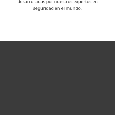
desarrolladas por nuestros expertos en
seguridad en el mundo.
We Live Security
Hogar
Empresas
Partners
Soporte
Acerca de ESET