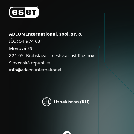
ADEON International, spol. s r. o.
IČO: 54 974 631
Mierová 29
821 05, Bratislava - mestská časť Ružinov
Slovenská republika
info@adeon.international
Uzbekistan (RU)