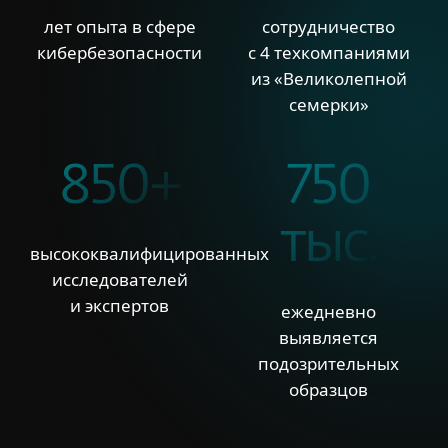
лет опыта в сфере
сотрудничество
кибербезопасности
с 4 техкомпаниями
из «Великолепной
семерки»
850+
750
тыс.
высококвалифицированных
исследователей
и экспертов
ежедневно
выявляется
подозрительных
образцов