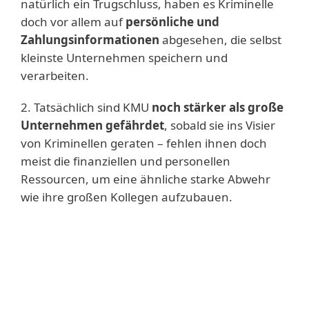
natürlich ein Trugschluss, haben es Kriminelle
doch vor allem auf
persönliche und
Zahlungsinformationen
abgesehen, die selbst
kleinste Unternehmen speichern und
verarbeiten.
2. Tatsächlich sind KMU
noch stärker als große
Unternehmen gefährdet
, sobald sie ins Visier
von Kriminellen geraten – fehlen ihnen doch
meist die finanziellen und personellen
Ressourcen, um eine ähnliche starke Abwehr
wie ihre großen Kollegen aufzubauen.
Mehr erfahren
Eine vom Ponemon-Institut 2017
durchgeführte Studie ergab, dass weltweit
die meisten Angriffe (78 %) Desktop-PCs