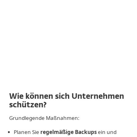
betreffen. Tablets und Server machen
jeweils etwa ein Drittel der angegriffenen
Geräte aus (37 bzw. 34 %). Durchschnittlich
wurden mehr als 2150 Dollar Lösegeld pro
Angriff gezahlt.
Wie können sich Unternehmen
schützen?
Grundlegende Maßnahmen:
Planen Sie
regelmäßige Backups
ein und