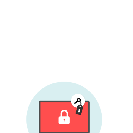
bzw. dazu überhaupt in der Lage sind. Wir
raten deshalb dringend davon ab, auf die
Forderungen einzugehen. Suchen Sie sich
Unterstützung, z.B. durch den ESET
Support, um zu sehen, ob sich die Daten
nicht doch wiederherstellen lassen oder
der Schaden anderweitig begrenzt werden
kann.