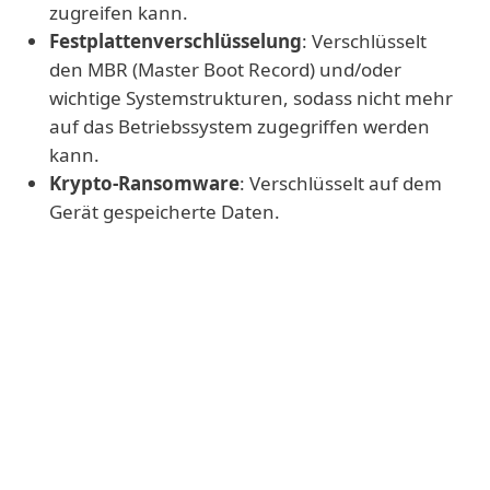
zugreifen kann.
Festplattenverschlüsselung
: Verschlüsselt
den MBR (Master Boot Record) und/oder
wichtige Systemstrukturen, sodass nicht mehr
auf das Betriebssystem zugegriffen werden
kann.
Krypto-Ransomware
: Verschlüsselt auf dem
Gerät gespeicherte Daten.
Achtung
Üblicherweise verlangt Ransomware
Lösegeld in Form von Bitcoin, Monero oder
ähnlicher, kaum nachverfolgbarer
Kryptowährung. Dabei ist jedoch
keineswegs sicher, dass die Drahtzieher die
Daten nach Zahlung entschlüsseln werden