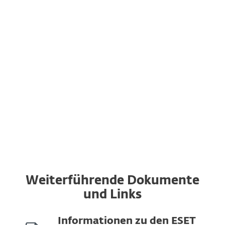
Übertragen Sie Lizenzen auf andere
Geräte
Bei Bedarf übertragen Sie Ihre ESET
Lösungen ganz einfach auf andere
Geräte − völlig unabhängig vom
verwendeten Betriebssystem.
Weiterführende Dokumente
und Links
Informationen zu den ESET