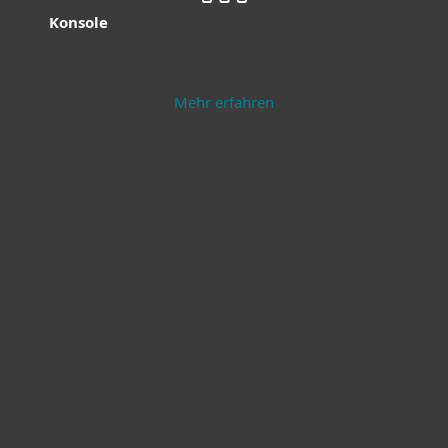
Konsole
Mehr erfahren
Endpoint Security
Server Security
Mehr erfahren
Mehr erfahren