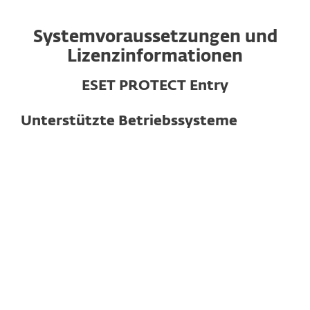
Systemvoraussetzungen und
Lizenzinformationen
ESET PROTECT Entry
Unterstützte Betriebssysteme
Für Computer
Windows
macOS
Linux
Hinweis:
Features und Funktionalitäten
können je nach Betriebssystem und
Version variieren.