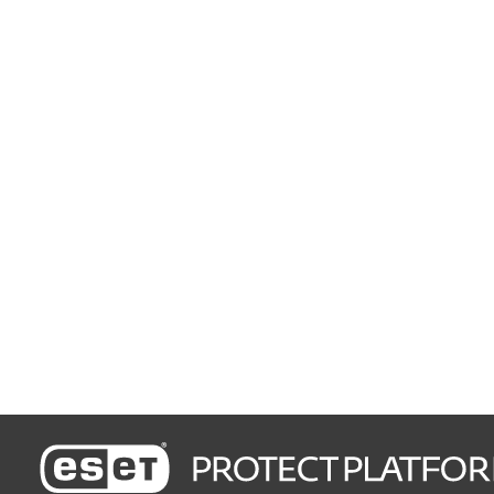
Zuverlässiger Mehrschicht-Schutz
Sicherheit für Rechner,
Mobilgeräte und Fileserver
Bester Schutz Ganz einfach
Höchste Erkennungsraten,
ohne Ressourcen zu
belasten
Mit nur wenigen Klicks geschützt
Einfache Installation und
Verwaltung