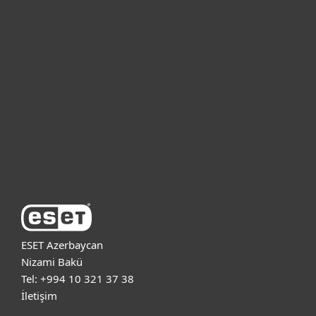
Bireysel
Kurumsal
Destek
ESET Hakkında
ESET Azerbaycan
Nizami Bakü
Tel: +994 10 321 37 38
İletişim