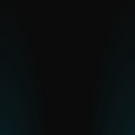
Otros grupos de Medio Oriente
Arid Viper
Bahamut
Bibigun
BladeHawk
Polonium
Stealth Falcon
Strongpity
Otros grupos de Europa del Este
Asylum Ambuscade
Cloud Atlas
FrostyNeighbor
MoustachedBouncer
Winter Vivern
XDSpy