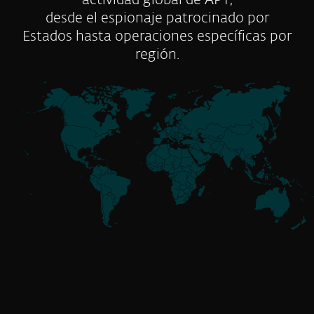
actividad global de APT,
desde el espionaje patrocinado por
Estados hasta operaciones específicas por
región.
Conoce a los actores
de amenazas
Sin afiliación
GoldenJackal
Alineado con Rusia
Attor
Buhtrap