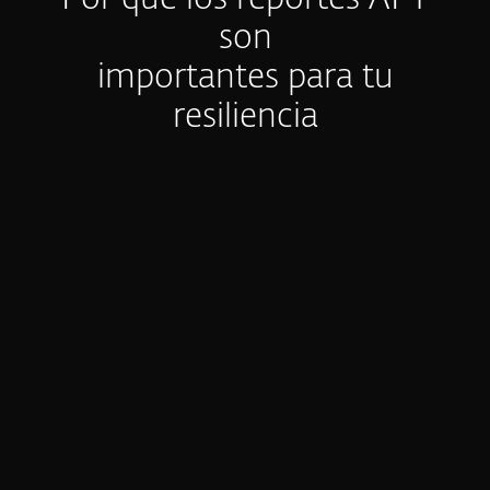
Por qué los reportes APT
son
importantes para tu
resiliencia
Puntos ciegos en la cobertura global
de amenazas
La mayoría de la inteligencia se inclina
hacia datos centrados en EE. UU., dejando
huecos en regiones donde tus
operaciones más importan. ¿Cómo
descubres amenazas dirigidas a Europa,
APAC y sectores de alto riesgo antes de
que ataquen?