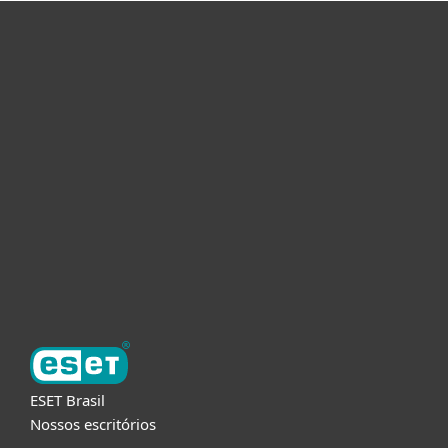
Usuários Domésticos
Empresas
Parceiros
Suporte
Sobre a ESET
ESET Brasil
Nossos escritórios