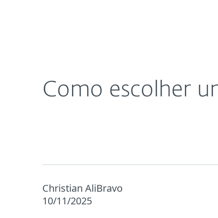
Para Casa
Para Empres
Como escolher um antivírus? (5 pontos essenciais
Proteção para Casa
Downlo
Como escolher um 
Christian AliBravo
10/11/2025