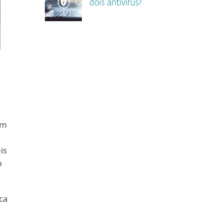
dois antivírus?
ém
is
m
ca