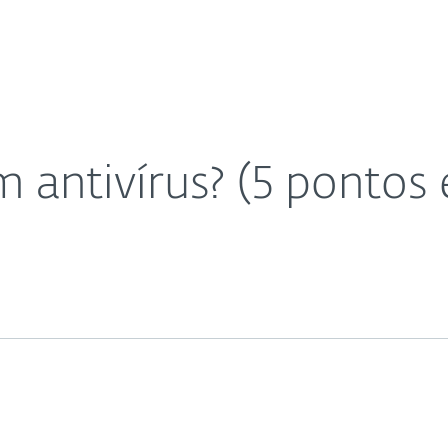
as
Para Parceiros
)
ad
Por que a ESET?
antivírus? (5 pontos e