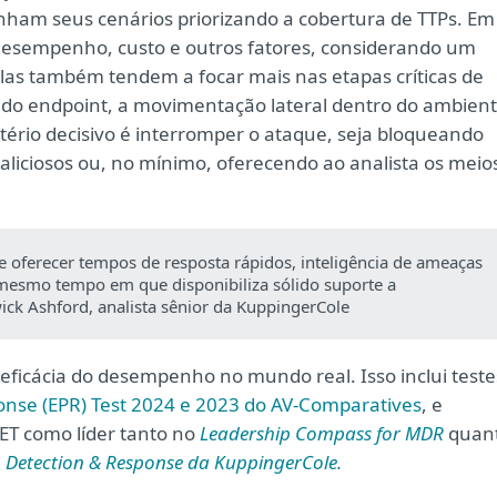
nham seus cenários priorizando a cobertura de TTPs. Em
, desempenho, custo e outros fatores, considerando um
Elas também tendem a focar mais nas etapas críticas de
do endpoint, a movimentação lateral dentro do ambien
ritério decisivo é interromper o ataque, seja bloqueando
aliciosos ou, no mínimo, oferecendo ao analista os meio
e oferecer tempos de resposta rápidos, inteligência de ameaças
 mesmo tempo em que disponibiliza sólido suporte a
ck Ashford, analista sênior da KuppingerCole
eficácia do desempenho no mundo real. Isso inclui teste
onse (EPR) Test 2024 e 2023 do AV-Comparatives
, e
SET como líder tanto no
Leadership Compass for MDR
quan
 Detection & Response da KuppingerCole.