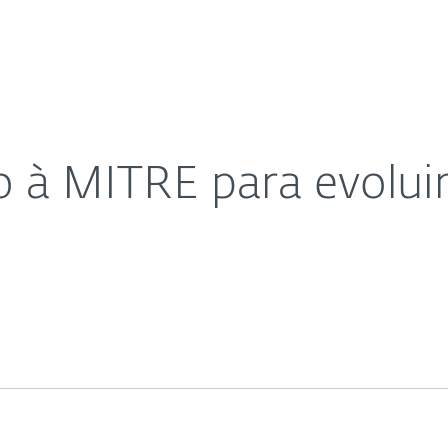
as
Para Parceiros
nspect para SOC e MDR
ad
Por que a ESET?
 à MITRE para evoluir