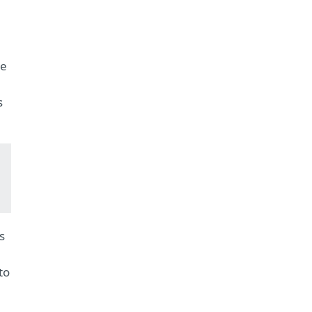
te
s
s
to