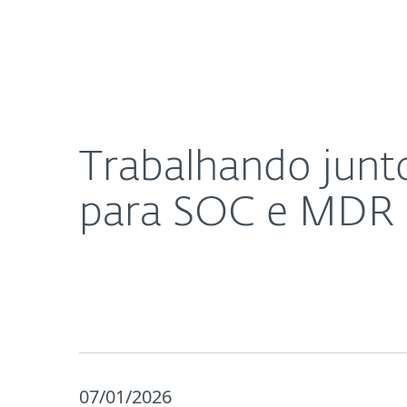
Para Casa
Para Empres
Trabalhando junto à MITRE para evoluir o ESET I
Proteção para Casa
Downlo
Trabalhando junto
para SOC e MDR
07/01/2026