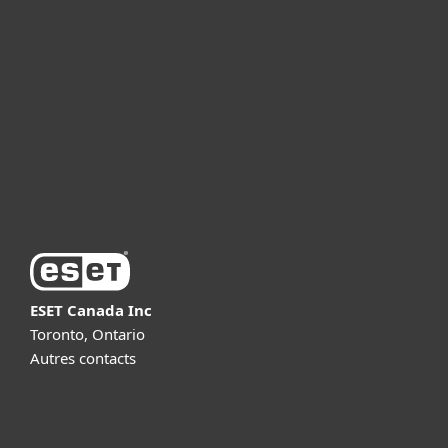
For business
Partnership
Support
About ESET
ESET Canada Inc
Toronto, Ontario
Autres contacts