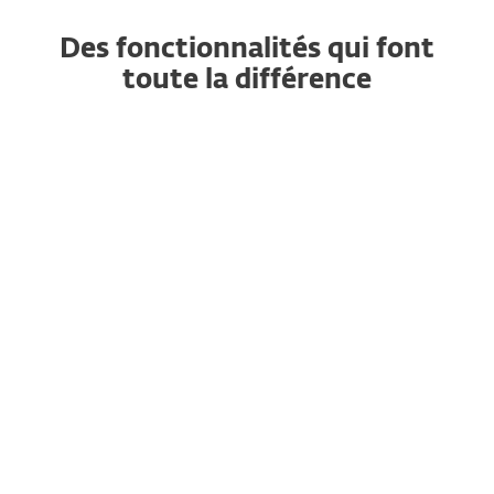
Des fonctionnalités qui font
toute la différence
Antivirus et anti-
espiongiciel alimentés par
l’IA
Anti-hameçonnage
Apprentissage automatique
avancé et détections par
ADN
Bloqueur d’exploits