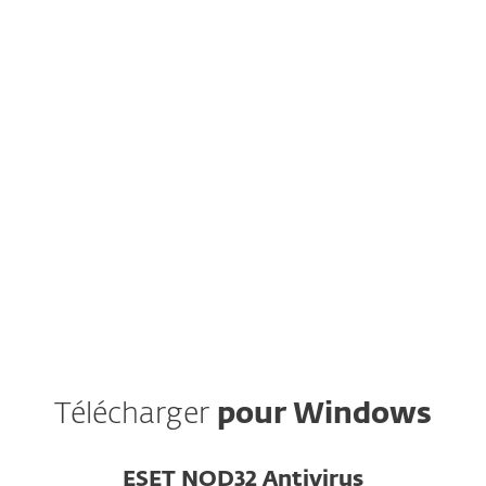
REMARQUE : Êtes-vous certain de vouloir
télécharger et installer votre protection
manuellement ?
Le portail Web et l’application mobile
MON ESET
sont inclus gratuitement avec votre abonnement
et vous font gagner du temps dans la gestion de
la protection sur plusieurs appareils.
Créez votre
compte.
Télécharger
pour Windows
ESET NOD32 Antivirus