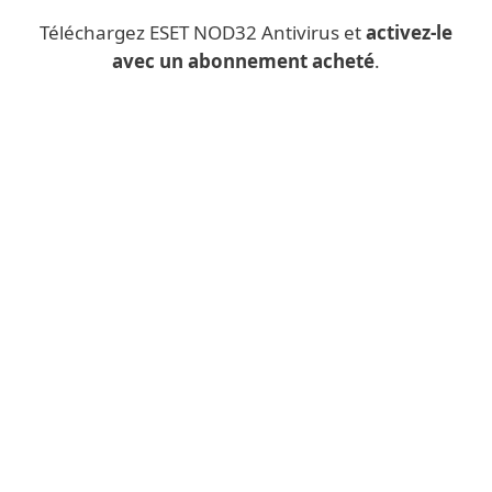
Téléchargez ESET NOD32 Antivirus et
activez-le
avec un abonnement acheté
.
Vous téléchargez une
application de bureau
depuis un appareil mobile ?
Remplissez plutôt le formulaire ci-
dessous et nous vous enverrons par
courriel le lien de téléchargement pour
ESET Antivirus NOD32
.