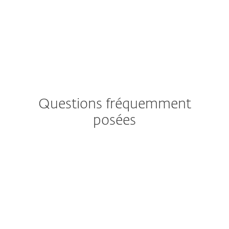
Questions fréquemment
posées
Comment
télécharger/installer ESET
après l'achat ?
Puis-je protéger des
téléphones mobiles ou des