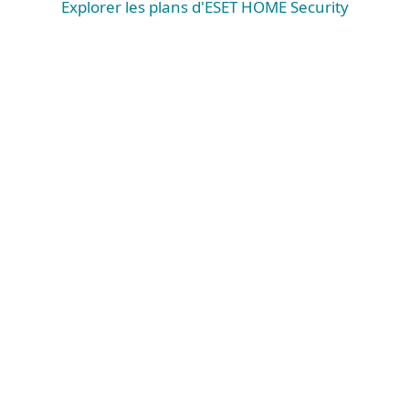
Explorer les plans d'ESET HOME Security
Exigences du système et
documentation
Configuration système requise
WINDOWS
Systèmes d’exploitation Microsoft Windows® 10,
11 et versions ultérieures.
Veuillez noter que sur Microsoft® Windows®
ARM, certaines fonctionnalités ne sont pas prises
en charge.
En savoir plus
macOS
Systèmes d’exploitation macOS 13 et versions
ultérieures
ESET protège-t-il les appareils iOS ?