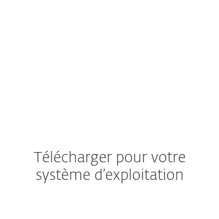
Actuellement, ESET ne fournit pas de solution de
sécurité pour iOS.
En savoir plus sur la façon de
protéger votre iPhone et votre iPad.
Documentation
Documentation sur les produits
Télécharger pour votre
système d’exploitation