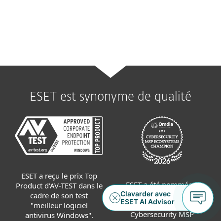
ESET Mail Security
ESET est synonyme de qualité
ESET a reçu le prix Top
ESET a été nommée «
Product d'AV-TEST dans le
Champion » dans la
cadre de son test
matrice Omdia Global
"meilleur logiciel
Cybersecurity MSP
antivirus Windows".