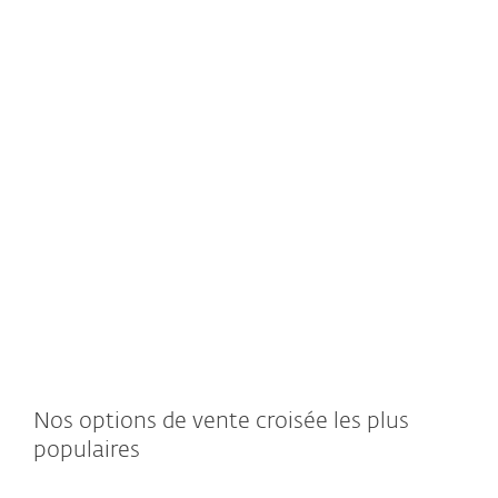
EXPLORER LA
EXPLO
SOLUTION
SOLU
Nos options de vente croisée les plus
populaires