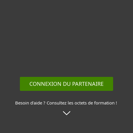
Enregistrez vos
opportunités
Utilisez le formulaire
d'enregistrement des transactions
en libre-service pour des
approbations rapides.
CONNEXION DU PARTENAIRE
Besoin d'aide ? Consultez les octets de formation !