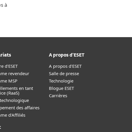
és à
riats
A propos d'ESET
re d'ESET
A propos d'ESET
me revendeur
Salle de presse
mme MSP
Technologie
llements en tant
Blogue ESET
ice (RaaS)
Carrières
 technologique
pement des affaires
e d'Affiliés
t