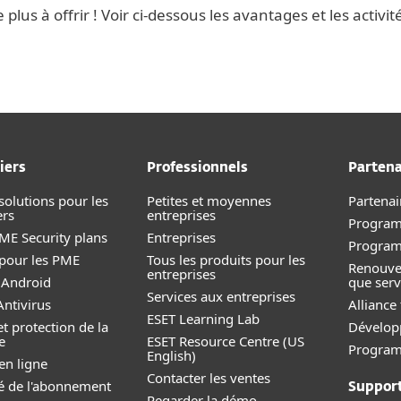
us à offrir ! Voir ci-dessous les avantages et les activit
iers
Professionnels
Partena
solutions pour les
Petites et moyennes
Partenai
ers
entreprises
Program
E Security plans
Entreprise
s
Progra
 pour les PME
Tous les produits pour les
Renouve
entreprises
 Android
que serv
Services aux entreprises
ntivirus
Alliance
ESET Learning Lab
et protection de la
Dévelop
e
ESET Resource Centre (US
Programm
English)
en ligne
Contacter les ventes
ité de l'abonnement
Suppor
Regarder la démo