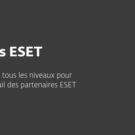
À
Blogue
Boutique
CANADA
DEVENIR PARTENAIRE ESET
propos
Contact partner
Partner
representative
zone
s ESET
 tous les niveaux pour
il des partenaires ESET