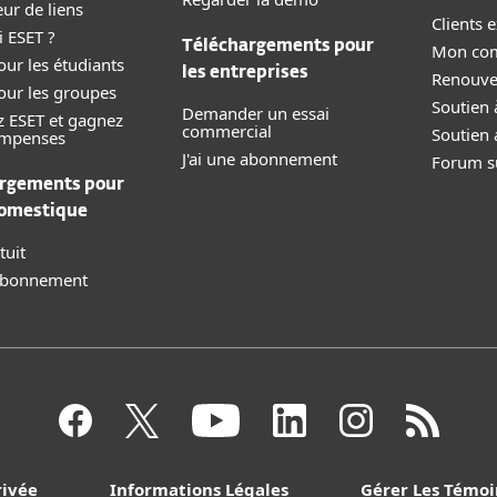
eur de liens
Clients e
 ESET ?
Téléchargements pour
Mon co
our les étudiants
les entreprises
Renouve
our les groupes
Soutien 
Demander un essai
z ESET et gagnez
commercial
Soutien 
ompenses
J'ai une abonnement
Forum su
rgements pour
domestique
tuit
 abonnement
rivée
Informations Légales
Gérer Les Témoi