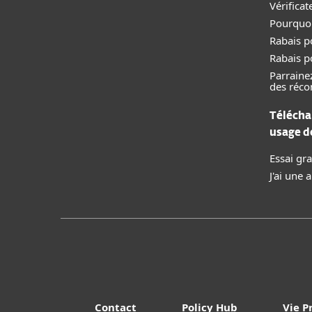
Vérificat
Pourquoi
Rabais p
Rabais p
Parraine
des réc
Télécha
usage 
Essai gra
J'ai une
Contact
Policy Hub
Vie P