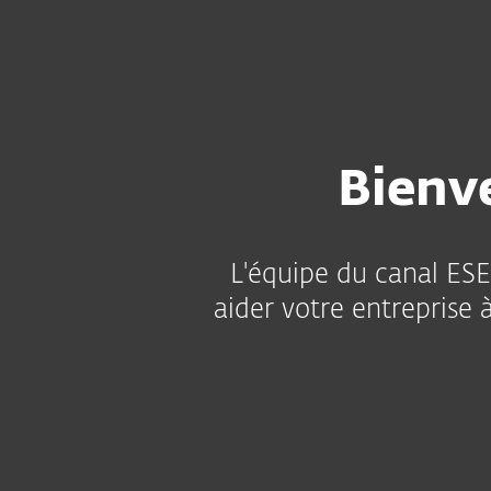
Particuliers
Profession
CA-FR
Pour les entreprises
Partenaire d’ESE
Programme
Progra
MSP
parte
Bienv
L'équipe du canal ESE
aider votre entreprise