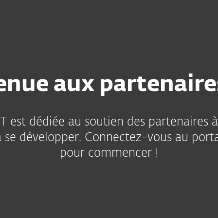
nels
Partenaires
T
mmes de
Trouver un
Intégrations
nariat
partenaire
enue aux partenaire
T est dédiée au soutien des partenaires à
 à se développer. Connectez-vous au porta
pour commencer !