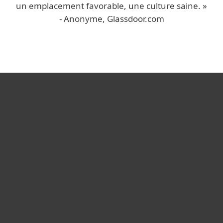
un emplacement favorable, une culture saine. »
- Anonyme, Glassdoor.com
For home
For business
Partnership
Support
About ESET