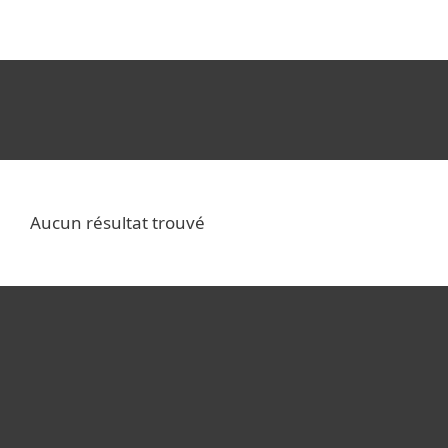
MENU
Aucun résultat trouvé
For home
For business