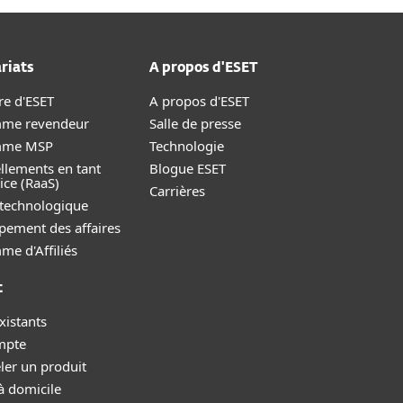
riats
A propos d'ESET
re d'ESET
A propos d'ESET
me revendeur
Salle de presse
mme MSP
Technologie
llements en tant
Blogue ESET
ice (RaaS)
Carrières
 technologique
pement des affaires
e d'Affiliés
t
xistants
mpte
ler un produit
à domicile