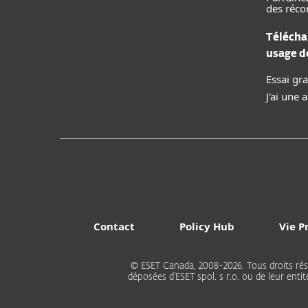
des réc
Télécha
usage 
Essai gra
J'ai une
Contact
Policy Hub
Vie P
© ESET Canada, 2008-2026. Tous droits ré
déposées d’ESET spol. s r.o. ou de leur ent