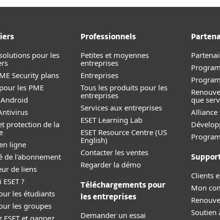
iers
Professionnels
Partena
solutions pour les
Petites et moyennes
Partenai
ers
entreprises
Program
E Security plans
Entreprise
s
Progra
 pour les PME
Tous les produits pour les
Renouve
entreprises
 Android
que serv
Services aux entreprises
ntivirus
Alliance
ESET Learning Lab
et protection de la
Dévelop
e
ESET Resource Centre (US
Programm
English)
en ligne
Contacter les ventes
ité de l'abonnement
Suppor
Regarder la démo
eur de liens
Clients e
 ESET ?
Téléchargements pour
Mon co
our les étudiants
les entreprises
Renouve
our les groupes
Soutien 
Demander un essai
z ESET et gagnez