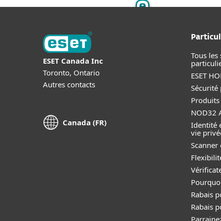
Particul
Tous les 
ESET Canada Inc
particuli
Toronto, Ontario
ESET HOM
Autres contacts
Sécurité
Produits
NOD32 A
Canada (FR)
Identité 
vie privé
Scanner 
Flexibil
Vérificat
Pourquoi
Rabais p
Rabais p
Parraine