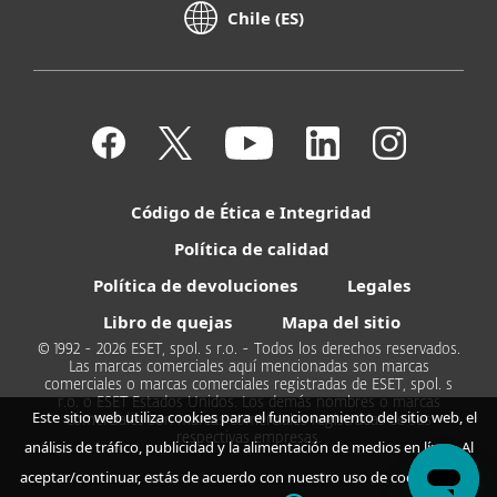
Chile (ES)
Código de Ética e Integridad
Política de calidad
Política de devoluciones
Legales
Libro de quejas
Mapa del sitio
© 1992 - 2026 ESET, spol. s r.o. - Todos los derechos reservados.
Las marcas comerciales aquí mencionadas son marcas
comerciales o marcas comerciales registradas de ESET, spol. s
r.o. o ESET Estados Unidos. Los demás nombres o marcas
Este sitio web utiliza cookies para el funcionamiento del sitio web, el
comerciales son marcas comerciales registradas de sus
respectivas empresas.
análisis de tráfico, publicidad y la alimentación de medios en línea. Al
aceptar/continuar, estás de acuerdo con nuestro uso de cookies.
Más