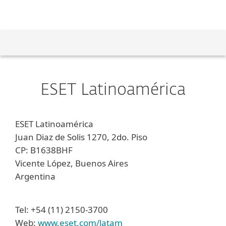
MENU
PRENSA
ESET Latinoamérica
TRABAJA EN ESET
COMUNICADOS DE PRENSA
EVENTOS
CONTACTOS DE PRENSA
LIFE AT ESET
ESET Latinoamérica
CONTACTO
BENEFICIOS
Juan Diaz de Solis 1270, 2do. Piso
CP: B1638BHF
TAKE A CHALLENGE
NOSOTROS
Vicente López, Buenos Aires
Argentina
EDUCACIÓN EN CIBERSEGURIDAD
BLOG
CIENCIA, INNOVACIÓN Y TECNOLOGÍA
POLÍTICA DE LA CALIDAD ESET
Tel: +54 (11) 2150-3700
Web:
www.eset.com/latam
SOSTENIBILIDAD
CULTURA ORGANIZACIONAL Y DIVERSIDAD,