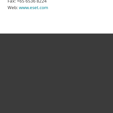
Fax: +65 6536 8224
Web:
www.eset.com
Hogar
Empresas
Partners
Soporte
Acerca de ESET