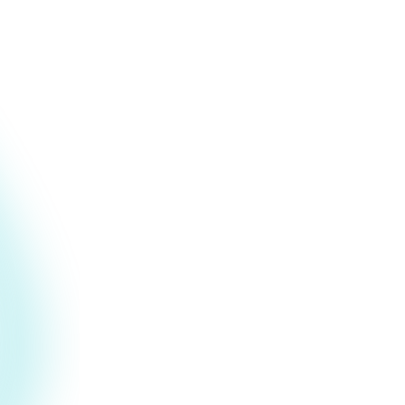
URL.
Motores de detección multicapa
de ESET
Combinamos los mismos motores de
detección que impulsan los productos de
seguridad confiables de ESET, junto con
modelos especializados de
comportamiento de IA
diseñados para
herramientas de agentes de IA. Múltiples
capas detectan lo que una sola capa no
puede detectar.