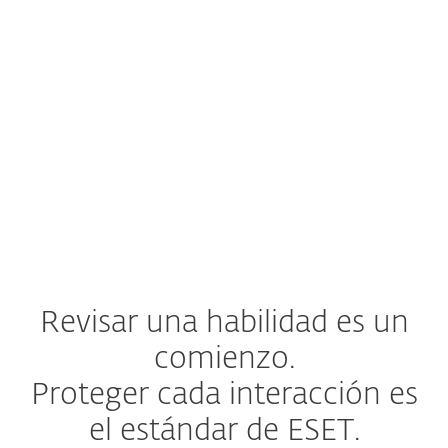
Rastreo completo de la cadena
de carga útil
Una habilidad puede ocultar intención
maliciosa mediante una cadena de
descargas, donde un script descarga otro
archivo o carga útil (código malicioso).
Rastreamos
cada eslabón de la cadena
,
no solo el primero.
Revisar una habilidad es un
comienzo.
Proteger cada interacción es
el estándar de ESET.