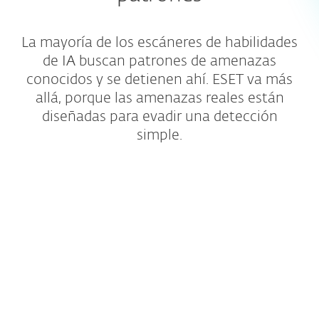
La mayoría de los escáneres de habilidades
de IA buscan patrones de amenazas
conocidos y se detienen ahí. ESET va más
allá, porque las amenazas reales están
diseñadas para evadir una detección
simple.
Cobertura más amplia de
repositorios
Revisamos habilidades de repositorios
públicos, así como de cualquier fuente
externa a la que hagan referencia.
Analizamos mucho más allá de la primera