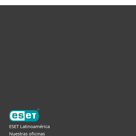
Hogar
Empresas
Partners
Soporte
Acerca de ESET
ESET Latinoamérica
Nuestras oficinas