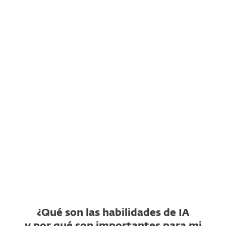
¿Qué es ESET AI Skills Checker?
¿Qué repositorios de
habilidades de IA admite?
¿Qué es un veredicto de
habilidad no segura?
¿Qué es un veredicto de
habilidad sospechosa?
¿ESET AI Skills Checker es
gratis?
¿Qué son las habilidades de IA