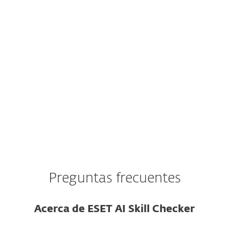
identidad verificable ni reputación en el
repositorio.
La habilidad se publicó hace muy poco y
no tiene reseñas ni historial de uso.
El código de la habilidad está ofuscado o
usa cadenas codificadas.
Preguntas frecuentes
Acerca de ESET AI Skill Checker