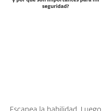
y por qué son importantes para mi
seguridad?
¿Qué es una habilidad de IA?
¿Cómo puede ser maliciosa
una habilidad?
¿Por qué no basta con un
escaneo estático?
¿Qué hacer si una habilidad ya
fue instalada?
Escanea la habilidad. Luego