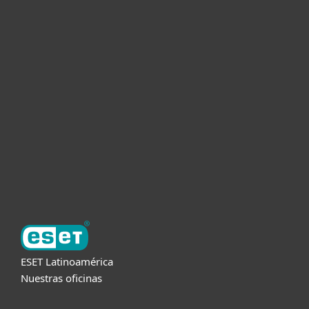
Hogar
Empresas
Partners
Soporte
Acerca de ESET
ESET Latinoamérica
Nuestras oficinas