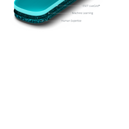
Detección y Respuesta
Gestionada
Monitoreo de amenazas 24/7 y respuesta
rápida a incidentes. Entregado por
expertos reconocidos de ESET.