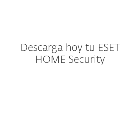
MENU
Descarga hoy tu ESET
HOME Security
Para descargar,
instalar y activar:
Inicie sesión en su ESET
HOME
o cree su cuenta.
Descarga a través de
"Proteger dispositivo"
o