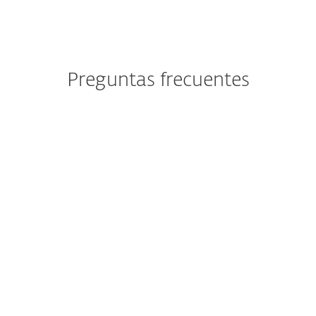
Preguntas frecuentes
¿Cómo descargo/instalo luego
de la compra?
¿Puedo probar ESET antes de
comprar?
¿Aún puedo descargar la
protección de ESET NOD32
Antivirus, ESET Internet
Security o ESET Smart