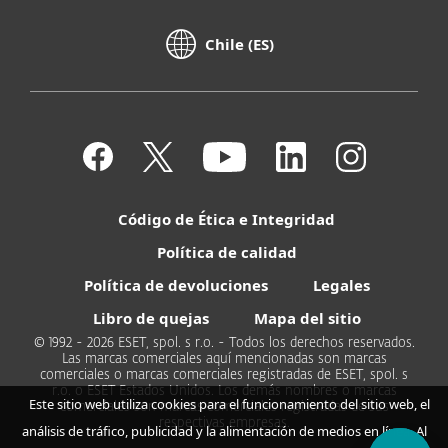
Chile (ES)
Código de Ética e Integridad
Política de calidad
Política de devoluciones
Legales
Libro de quejas
Mapa del sitio
© 1992 - 2026 ESET, spol. s r.o. - Todos los derechos reservados.
Las marcas comerciales aquí mencionadas son marcas
comerciales o marcas comerciales registradas de ESET, spol. s
r.o. o ESET Estados Unidos. Los demás nombres o marcas
Este sitio web utiliza cookies para el funcionamiento del sitio web, el
comerciales son marcas comerciales registradas de sus
respectivas empresas.
análisis de tráfico, publicidad y la alimentación de medios en línea. Al