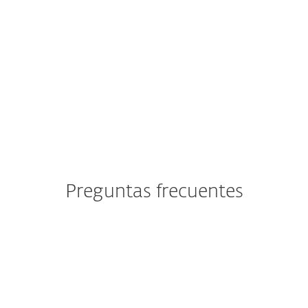
"Estará protegido de forma fiable sin
ni siquiera darse cuenta de que la
protección antivirus está activa."
Preguntas frecuentes
¿Cuáles son los requisitos del
sistema?