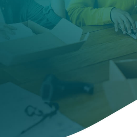
transacciones,
eliminar
ransomware
,
proteger servidores y
más.Incluye
VPN
ilimitado y VPN
para el router.
YEAR
COMPRAR