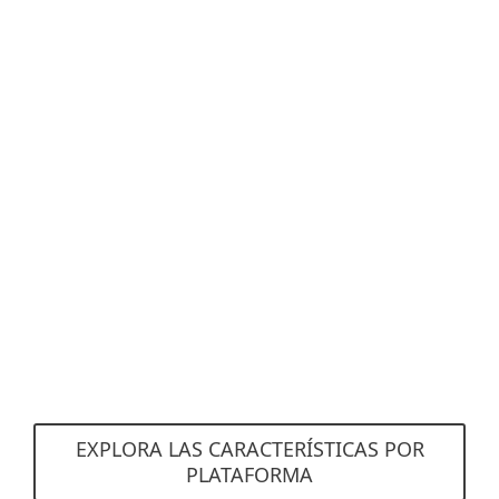
Anti-Phishing
Evita estafas y sitios
web falsos que
intentan acceder a
información sensible.
EXPLORA LAS CARACTERÍSTICAS POR
PLATAFORMA