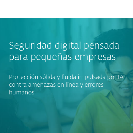
MENU
Seguridad digital pensada
para pequeñas empresas
Protección sólida y fluida impulsada por IA
contra amenazas en línea y errores
humanos.
Protección fácil de
usar
para bloquear
estafas, proteger