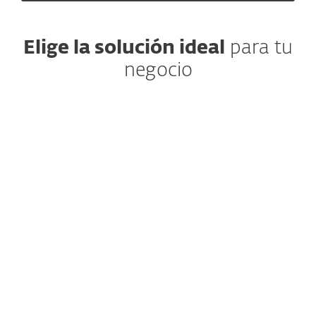
Elige la solución ideal
para tu
negocio
RECOMENDADO
HASTA 25 EQUIPOS
Protección impulsada por IA,
Segurid