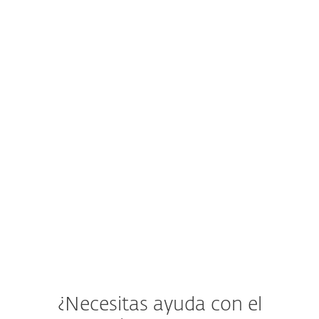
¿Cuántos servidores Windows
puedo proteger con mi
suscripción de ESET Small
Business Security?
¿Cómo cancelo mi renovación
automática?
¿Cómo renuevo o añado
dispositivos adicionales a mi
suscripción?
¿Necesitas ayuda con el