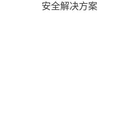
安全解决方案
针对Microsoft 365应用程序的预防性保护
保护你的云电子邮件、协作和
存储
一键数据加密
保护业务数据
先进的多层防御技术
保护计算机、手机、文件服务
器
在几分钟内完成设置和部署
享受易于使用的管理平台