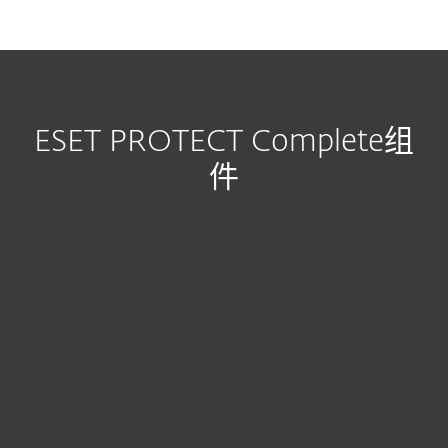
ESET PROTECT Complete组
件
基于云的控制台
包括ESET PROTECT
单一管理平台远程管理，可查看威胁、用户和隔离项目。
可作为云或本地部署使用。
了解更多