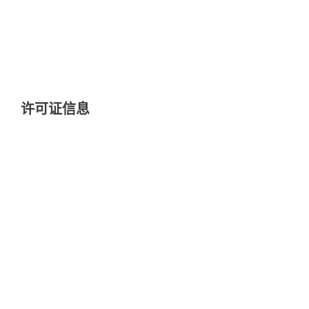
订阅微软365，与租户连接（Exchange
Online、OneDrive、SharePoint
Online、Teams）。
许可证信息
包括云和企业内部管理
远程管理平台可基于云或企业内部部署的平
台。不需要购买或维护额外的硬件，降低了
总拥有成本。
灵活许可
根据需要混搭您的许可证
ESET Unilicense涵盖了所有的系统，让您可