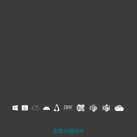
针对零日威胁的主动保护，在隔离的云沙箱环境中分析可
疑的样本。
了解更多
邮件安全
包括ESET邮件安全
在垃圾邮件和恶意软件到达用户的邮箱之前，将其全部过
滤掉。
了解更多
云应用程序防护
Includes ESET Cloud Office Security
为云电子邮件、协作和存储提供高级预防保护。有一个专
门的控制台。
了解更多
查看详细组件