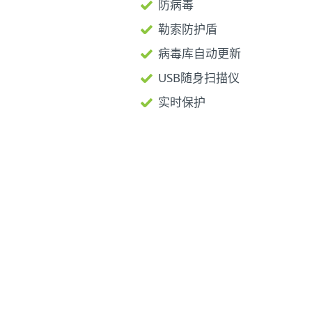
防病毒
勒索防护盾
病毒库自动更新
USB随身扫描仪
实时保护
物联网(IoT)
是各
能够相互在线通信