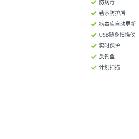
防病毒
勒索防护盾
病毒库自动更新
USB随身扫描仪
实时保护
反钓鱼
计划扫描
了解有关物联网的更多信息
种智能设备的互联网络，包括移动电话、家用电器、汽车或电
。