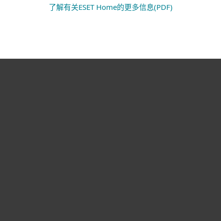
了解有关ESET Home的更多信息(PDF)
ESET
With
ESET
Mobile
ESET’s
provides
Security for
updated
comprehen
Android is a
antivirus,
securit
solid choice
anti-theft
product, w
for
and
impressed
protecting
security
with its we