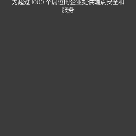
为超过 1000 个席位的企业提供端点安全和
服务
特色解决方案
捆绑解决方案
安全与服务
保护类别
家庭用户