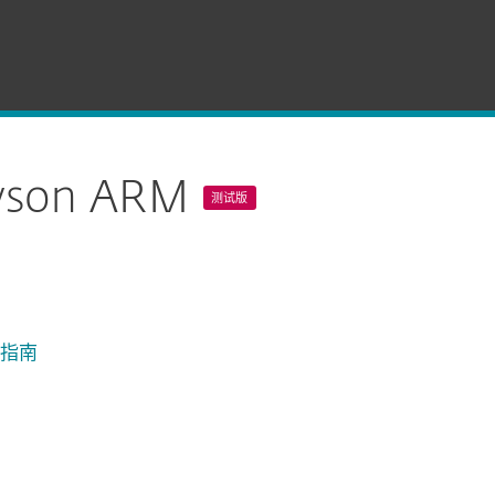
on ARM
测试版
户指南