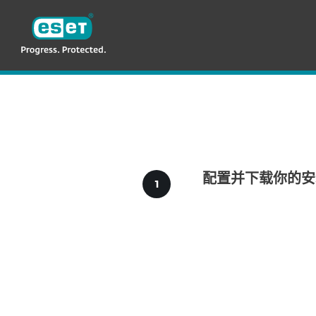
ESET
CN—New
For Business
企业用户下载
安全认
配置并下载你的安
配置下