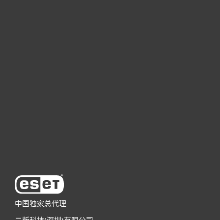
家庭用户
商业用户
合作伙伴
技术支持
关于ESET
中国独家总代理
二版科技(深圳)有限公司