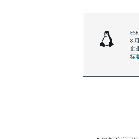
ES
8 
企
标