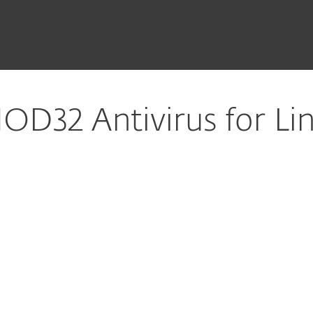
32 AntiVirus 4
下载
32 Antivirus for Li
载
下载