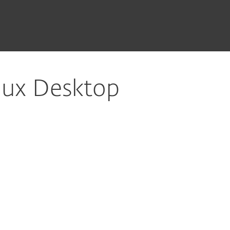
nux Desktop
文档
下载选项
回到简单的下载
选择其他产品版本