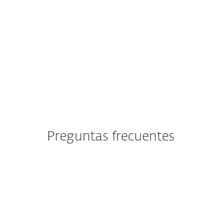
Partner de seguridad ISP
desde 2008
con una base
de clientes de 2 millones
Preguntas frecuentes
¿Qué es la plataforma ESET
PROTECT?
¿Cuáles son los módulos de la