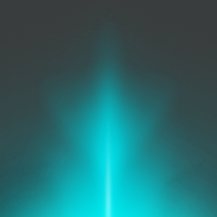
Gestión de la
seguridad
Protege la red, asegura los
datos.
Operaciones de TI
Mejora los flujos de trabajo,
reduce los costos