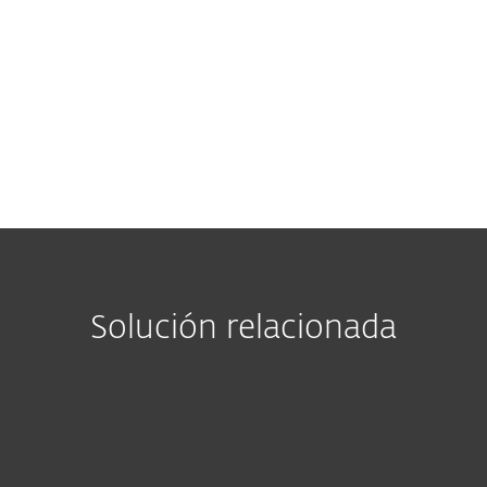
CONTACT
Solución relacionada
ESET PROTECT MDR