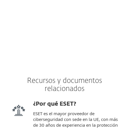
Joshua Collins,
Gerente de operaciones del centro de datos,
Primoris Services Corporation, EE. UU., más de
4.000 puestos
Conocer más
Recursos y documentos
relacionados
¿Por qué ESET?
ESET es el mayor proveedor de
ciberseguridad con sede en la UE, con más
de 30 años de experiencia en la protección