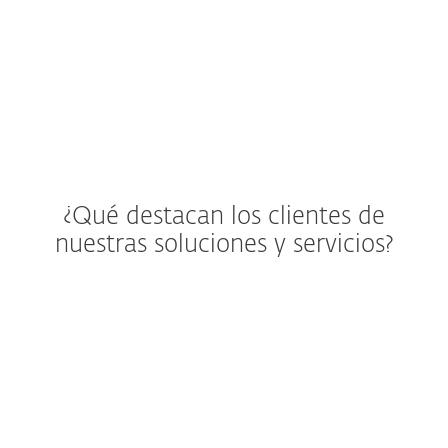
¿Qué destacan los clientes de
nuestras soluciones y servicios?
"Nos impresionó mucho el soporte y la
asistencia que recibimos. Además de ser
un gran producto, la excelente atención
que obtuvimos fue lo que realmente nos
llevó a migrar los sistemas de Primoris a
ESET en su totalidad."