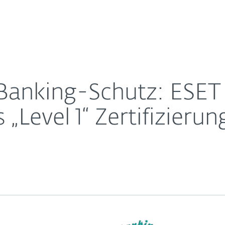
Für
Für ESET
urity erhält MRG Effitas „Level 1“ Zertifizierung
Über ESET
ernehmen
Partner
Kontakt
Banking-Schutz: ESET 
 „Level 1“ Zertifizierun