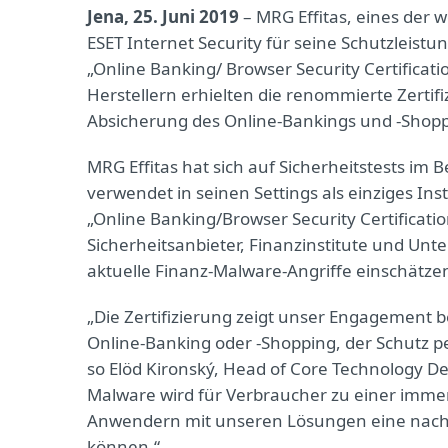
Jena, 25. Juni 2019
– MRG Effitas, eines der w
ESET Internet Security für seine Schutzleistu
„Online Banking/ Browser Security Certificat
Herstellern erhielten die renommierte Zertif
Absicherung des Online-Bankings und -Shopp
MRG Effitas hat sich auf Sicherheitstests im 
verwendet in seinen Settings als einziges Ins
„Online Banking/Browser Security Certificati
Sicherheitsanbieter, Finanzinstitute und Un
aktuelle Finanz-Malware-Angriffe einschätz
„Die Zertifizierung zeigt unser Engagement 
Online-Banking oder -Shopping, der Schutz pe
so Elöd Kironský, Head of Core Technology De
Malware wird für Verbraucher zu einer immer
Anwendern mit unseren Lösungen eine nachwe
können.“