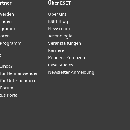
rtner
Über ESET
 werden
Über uns
finden
ESET Blog
ogramm
Newsroom
toren
Technologie
te-Programm
Veranstaltungen
Karriere
t
Kundenreferenzen
Case Studies
Kunde?
Newsletter Anmeldung
 für Heimanwender
 für Unternehmen
y Forum
tus Portal