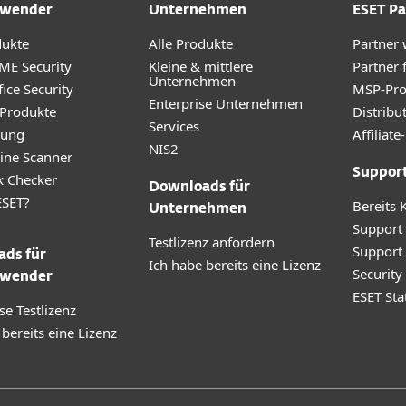
wender
Unternehmen
ESET Pa
dukte
Alle Produkte
Partner
ME Security
Kleine & mittlere
Partner 
Unternehmen
ice Security
MSP-Pr
Enterprise Unternehmen
 Produkte
Distribu
Services
rung
Affilia
NIS2
ine Scanner
Suppor
k Checker
Downloads für
SET?
Bereits 
Unternehmen
Support
Testlizenz anfordern
Support
ds für
Ich habe bereits eine Lizenz
Securit
wender
ESET Sta
se Testlizenz
 bereits eine Lizenz