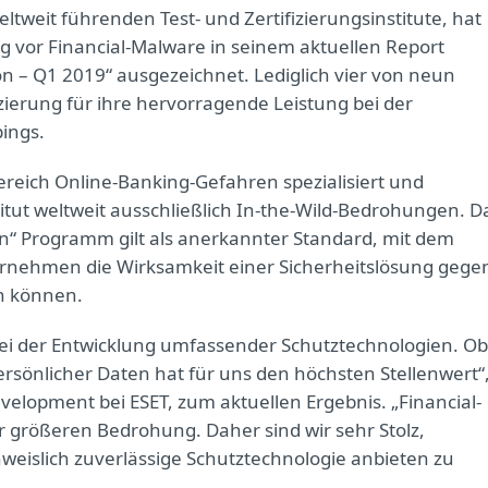
eltweit führenden Test- und Zertifizierungsinstitute, hat
ng vor Financial-Malware in seinem aktuellen Report
ion – Q1 2019“ ausgezeichnet. Lediglich vier von neun
izierung für ihre hervorragende Leistung bei der
ings.
Bereich Online-Banking-Gefahren spezialisiert und
titut weltweit ausschließlich In-the-Wild-Bedrohungen. D
on“ Programm gilt als anerkannter Standard, mit dem
ternehmen die Wirksamkeit einer Sicherheitslösung gege
en können.
bei der Entwicklung umfassender Schutztechnologien. Ob
rsönlicher Daten hat für uns den höchsten Stellenwert“
velopment bei ESET, zum aktuellen Ergebnis. „Financial-
 größeren Bedrohung. Daher sind wir sehr Stolz,
islich zuverlässige Schutztechnologie anbieten zu