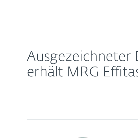
Für
Ausgezeichneter Banking-Schutz: ESET Internet Sec
Heimanwender
Unt
Newsroom
Karriere
Ausgezeichneter 
erhält MRG Effitas