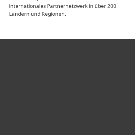
internationales Partnernetzwerk in über 200
Ländern und Regionen.
Heimanwender
Unternehmen
ESET Partner
Support
Über ESET