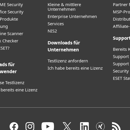
ME Security
Kleine & mittlere
Partner 
Unternehmen
ice Security
MSP-Pr
Enterprise Unternehmen
 Produkte
Distribu
Services
rung
Affilia
NIS2
ine Scanner
Suppor
k Checker
Downloads für
SET?
Bereits 
Unternehmen
Support
Testlizenz anfordern
Support
ds für
Ich habe bereits eine Lizenz
Securit
wender
ESET Sta
se Testlizenz
 bereits eine Lizenz