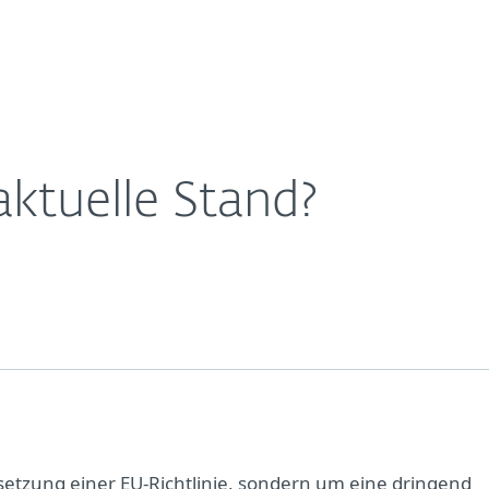
Für
Für ESET
ungen
NIS2: Wie ist der aktuelle Stand?
Über ESET
ernehmen
Partner
Kontakt
aktuelle Stand?
etzung einer EU-Richtlinie, sondern um eine dringend