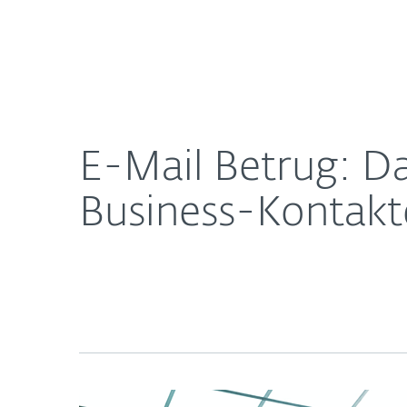
Für
E-Mail Betrug: Das boomende Geschäft mit den B
Heimanwender
Unt
Newsroom
Karriere
E-Mail Betrug: D
Business-Kontakt