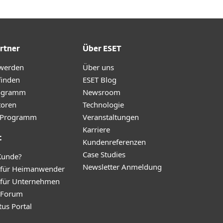
rtner
Über ESET
 werden
Über uns
finden
ESET Blog
ogramm
Newsroom
toren
Technologie
te-Programm
Veranstaltungen
Karriere
t
Kundenreferenzen
Case Studies
Kunde?
Newsletter Anmeldung
 für Heimanwender
 für Unternehmen
y Forum
tus Portal