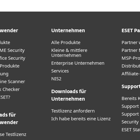
wender
Unternehmen
ESET Pa
dukte
Alle Produkte
Partner
ME Security
Kleine & mittlere
Partner 
Unternehmen
ice Security
MSP-Pr
Enterprise Unternehmen
 Produkte
Distribu
Services
rung
Affilia
NIS2
ine Scanner
Suppor
k Checker
Downloads für
SET?
Bereits 
Unternehmen
Support
Testlizenz anfordern
Support
ds für
Ich habe bereits eine Lizenz
Securit
wender
ESET Sta
se Testlizenz