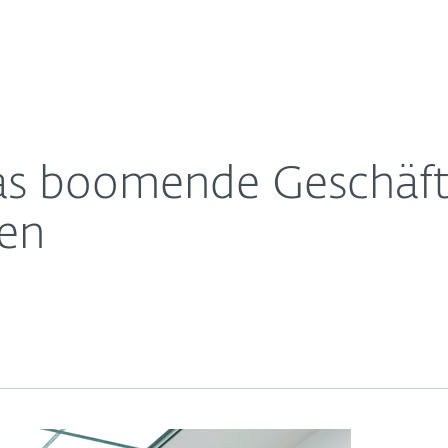
Für
Für ESET
usiness-Kontakten
Über ESET
ernehmen
Partner
Kontakt
as boomende Geschäft
en