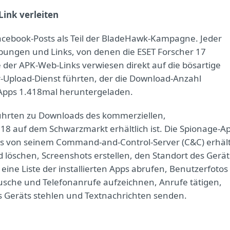
Link verleiten
 Facebook-Posts als Teil der BladeHawk-Kampagne. Jeder
ibungen und Links, von denen die ESET Forscher 17
 der APK-Web-Links verwiesen direkt auf die bösartige
-Upload-Dienst führten, der die Download-Anzahl
e-Apps 1.418mal heruntergeladen.
führten zu Downloads des kommerziellen,
018 auf dem Schwarzmarkt erhältlich ist. Die Spionage-A
e es von seinem Command-and-Control-Server (C&C) erhält
 löschen, Screenshots erstellen, den Standort des Gerät
ine Liste der installierten Apps abrufen, Benutzerfotos
che und Telefonanrufe aufzeichnen, Anrufe tätigen,
es Geräts stehlen und Textnachrichten senden.