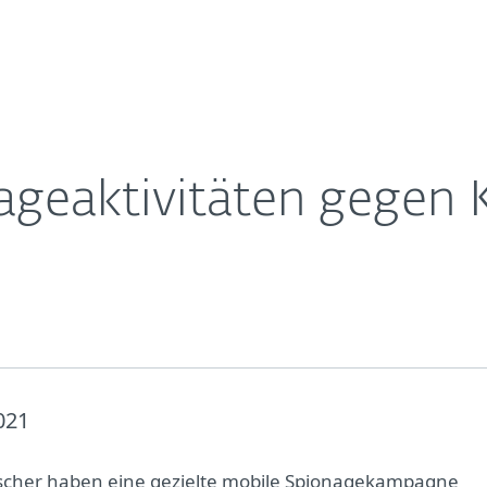
Für
Für ESET
f
Über ESET
ernehmen
Partner
Kontakt
ageaktivitäten gegen 
021
scher haben eine gezielte mobile Spionagekampagne