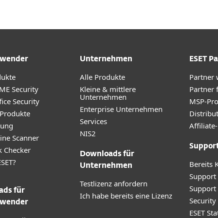
wender
Unternehmen
ESET Pa
dukte
Alle Produkte
Partner
ME Security
Kleine & mittlere
Partner 
Unternehmen
ice Security
MSP-Pr
Enterprise Unternehmen
 Produkte
Distribu
Services
rung
Affilia
NIS2
ine Scanner
Suppor
k Checker
Downloads für
SET?
Bereits 
Unternehmen
Support
Testlizenz anfordern
Support
ds für
Ich habe bereits eine Lizenz
Securit
wender
ESET Sta