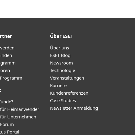
rtner
Über ESET
 werden
Über uns
finden
ESET Blog
ogramm
Newsroom
toren
Technologie
te-Programm
Veranstaltungen
Karriere
t
Kundenreferenzen
Case Studies
Kunde?
Newsletter Anmeldung
 für Heimanwender
 für Unternehmen
y Forum
tus Portal