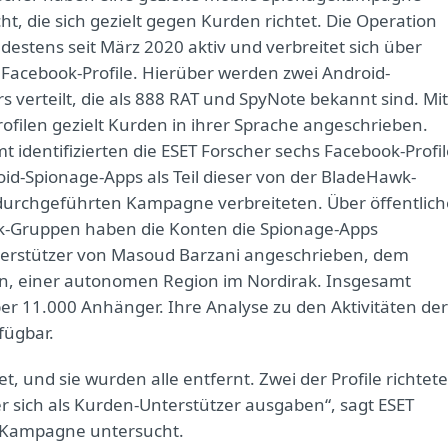
ht, die sich gezielt gegen Kurden richtet. Die Operation
ndestens seit März 2020 aktiv und verbreitet sich über
e Facebook-Profile. Hierüber werden zwei Android-
s verteilt, die als 888 RAT und SpyNote bekannt sind. Mit
rofilen gezielt Kurden in ihrer Sprache angeschrieben.
t identifizierten die ESET Forscher sechs Facebook-Profil
oid-Spionage-Apps als Teil dieser von der BladeHawk-
urchgeführten Kampagne verbreiteten. Über öffentlich
-Gruppen haben die Konten die Spionage-Apps
nterstützer von Masoud Barzani angeschrieben, dem
n, einer autonomen Region im Nordirak. Insgesamt
r 11.000 Anhänger. Ihre Analyse zu den Aktivitäten der
fügbar.
, und sie wurden alle entfernt. Zwei der Profile richtet
r sich als Kurden-Unterstützer ausgaben“, sagt ESET
k-Kampagne untersucht.