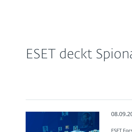
Für
ESET deckt Spionageaktivitäten gegen Kurden au
Heimanwender
Unt
Newsroom
Karriere
ESET deckt Spion
08.09.2
ESET For