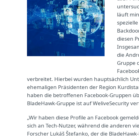
untersuc
läuft mi
speziell
Backdoor
diesen P
Insgesam
die Andr
Gruppe d
Facebook
verbreitet. Hierbei wurden hauptsächlich U
ehemaligen Präsidenten der Region Kurdista
haben die betroffenen Facebook-Gruppen übe
BladeHawk-Gruppe ist auf WeliveSecurity ver
„Wir haben diese Profile an Facebook gemeldet
sich an Tech-Nutzer, während die anderen vie
Forscher Lukáš Štefanko, der die BladeHaw