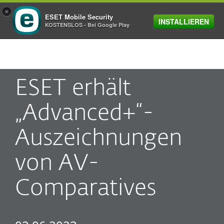
×
ESET Mobile Security
INSTALLIEREN
MENU
KOSTENSLOS - Bei Google Play
ESET erhält
„Advanced+“-
Auszeichnungen
von AV-
Comparatives