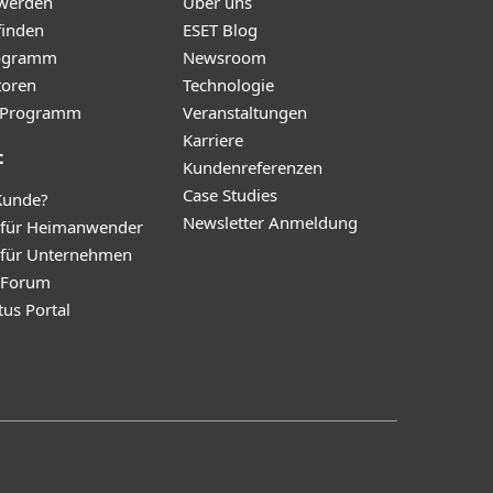
 werden
Über uns
finden
ESET Blog
ogramm
Newsroom
toren
Technologie
te-Programm
Veranstaltungen
Karriere
t
Kundenreferenzen
Case Studies
Kunde?
Newsletter Anmeldung
 für Heimanwender
 für Unternehmen
y Forum
tus Portal