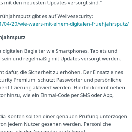
ets mit den neuesten Updates versorgt sind.“
Frühjahrsputz gibt es auf Welivesecurity:
1/04/20/wie-waers-mit-einem-digitalen-fruehjahrsputz/
ühjahrsputz
ie digitalen Begleiter wie Smartphones, Tablets und
sein und regelmäßig mit Updates versorgt werden.
ht dafür, die Sicherheit zu erhöhen. Der Einsatz eines
curity Premium, schützt Passwörter und persönliche
hentifizierung aktiviert werden. Hierbei kommt neben
r hinzu, wie ein Einmal-Code per SMS oder App,
edia-Konten sollten einer genauen Prüfung unterzogen
 von jedem Nutzer gesehen werden. Persönliche
önnen, die der Anwender auch kennt.