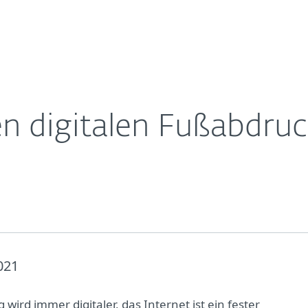
Für
Für ESET
nern
Über ESET
ernehmen
Partner
Kontakt
n digitalen Fußabdruc
021
g wird immer digitaler, das Internet ist ein fester