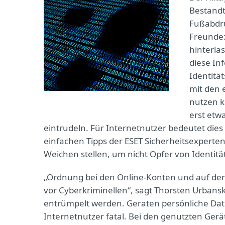
Bestandt
Fußabdrü
Freunde:
hinterla
diese In
Identitä
mit den 
nutzen k
erst etw
eintrudeln. Für Internetnutzer bedeutet die
einfachen Tipps der ESET Sicherheitsexperte
Weichen stellen, um nicht Opfer von Identitä
„Ordnung bei den Online-Konten und auf den
vor Cyberkriminellen“, sagt Thorsten Urbansk
entrümpelt werden. Geraten persönliche Date
Internetnutzer fatal. Bei den genutzten Ger