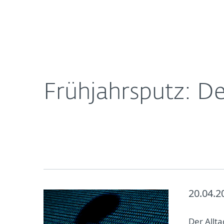
Für
Frühjahrsputz: Den digitalen Fußabdruck verklei
Heimanwender
Unt
Newsroom
Karriere
Frühjahrsputz: De
20.04.2
Der Allta