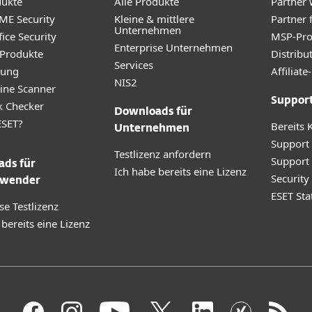
dukte
Alle Produkte
Partner
ME Security
Kleine & mittlere
Partner 
Unternehmen
ice Security
MSP-Pr
Enterprise Unternehmen
 Produkte
Distribu
Services
rung
Affilia
NIS2
ine Scanner
Suppor
k Checker
Downloads für
SET?
Bereits 
Unternehmen
Support
Testlizenz anfordern
Support
ds für
Ich habe bereits eine Lizenz
Securit
wender
ESET Sta
se Testlizenz
 bereits eine Lizenz