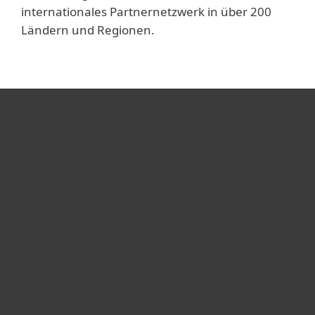
internationales Partnernetzwerk in über 200
Ländern und Regionen.
Heimanwender
Unternehmen
ESET Partner
Support
Über ESET