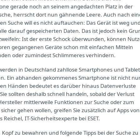
ne gerade noch an seinem angedachten Platz in der
che, herrscht dort nun gähnende Leere. Auch nach ein
hen Suche will es nicht auftauchen: Das Gerät ist weg un
alle darauf gespeicherten Daten. Das ist jedoch kein Gru
weifeln: Ist der erste Schock überwunden, können Nutz
loren gegangenen Geräte schon mit einfachen Mitteln
nden oder zumindest Schlimmeres verhindern.
 werden in Deutschland zahllose Smartphones und Tablet
ren. Ein abhanden gekommenes Smartphone ist nicht nu
lschen Händen bedeutet es darüber hinaus Datenverluste
Sie sollten deshalb schnell handeln, sobald der Verlust
Hersteller mittlerweile Funktionen zur Suche oder zum
cher gehen wollen, greifen Sie zusätzlich auf Apps von
 Reichel, IT-Sicherheitsexperte bei ESET.
n Kopf zu bewahren und folgende Tipps bei der Suche zu