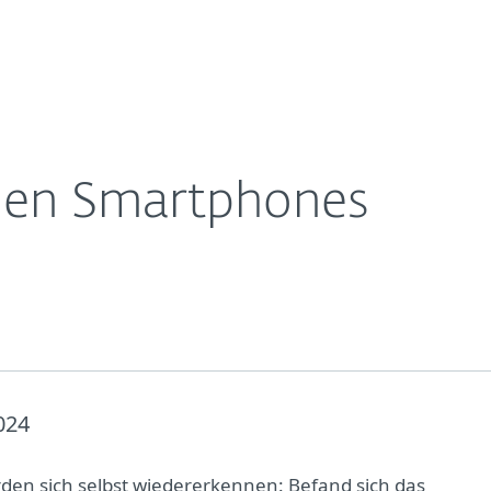
Für
Für ESET
ungen
Jäger des verlorenen Smartphones
Über ESET
ernehmen
Partner
Kontakt
enen Smartphones
024
rden sich selbst wiedererkennen: Befand sich das