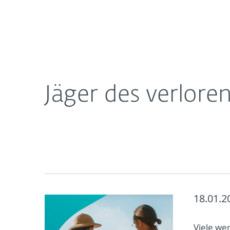
Für
DACH
Über ESET
Presse
Pressemitteil
Heimanwender
Unt
Newsroom
Karriere
Jäger des verlor
18.01.2
Viele we