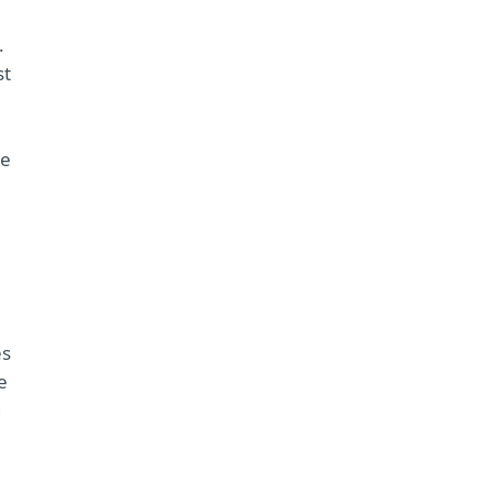
.
st
te
es
e
g