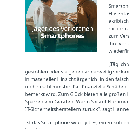
Smartpho
Hosentas
akribisc
mit ihm 
zum Verz
ihre ver
wiederfi
„Täglich
gestohlen oder sie gehen anderweitig verlo
in materieller Hinsicht ärgerlich, in den fa
und im schlimmsten Fall finanzielle Schäden. 
bemerkt wird. Zum Glück bieten alle großen 
Sperren von Geräten. Wenn Sie auf Nummer si
IT-Sicherheitsherstellern zurück“, sagt Hannes
Ist das Smartphone weg, gilt es, einen kühle