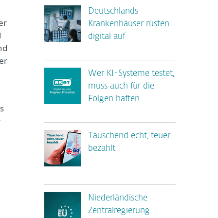
Deutschlands
er
Krankenhäuser rüsten
d
digital auf
nd
er
Wer KI-Systeme testet,
muss auch für die
Folgen haften
s
r
Täuschend echt, teuer
bezahlt
Niederländische
Zentralregierung