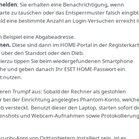
 melden
: Sie erhalten eine Benachrichtigung, wenn
arte zu tauschen oder das Entsperrmuster falsch eingibt
ald eine bestimmte Anzahl an Login-Versuchen erreicht i
m Beispiel eine Abgabeadresse.
hmen.
Diese sind dann im HOME-Portal in der Registerkar
 über den Standort oder den Dieb.
ierzu tippen Sie beim wiedergefundenen Smartphone
läche und geben danach Ihr ESET HOME-Passwort ein.
t nutzen.
deren Trumpf aus: Sobald der Rechner als gestohlen
or bei der Einrichtung angelegtes Phantom-Konto, welch
b versteckt. Benutzt dieser den Laptop, starten sofort di
eenshots und Webcam-Aufnahmen sowie Protokollierun
rity-Apps von Drittanbietern installiert sein, ist es