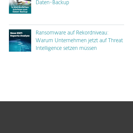
Daten-Backup
Ransomware auf Rekordniveau:
Warum Unternehmen jetzt auf Threat
Intelligence setzen müssen
Heimanwender