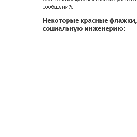
сообщений.
Некоторые красные флажки,
социальную инженерию:
1. Неграмотный и обобщен
Как правило, злоумышленники не
отправляя сообщения, содержащи
грамматические ошибки. Другим 
может сигнализировать о попытк
приветствия и формулировки. Поэ
начинается с «Уважаемый получа
будьте осторожны
2. Странный адрес отправи