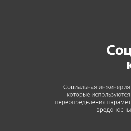
Для дома
Для бизнес
ESET EESTI RU
Business
Social Engineering
Платформа
Решения
Соц
Социальная инженерия 
которые используются
переопределения параметр
вредоносны