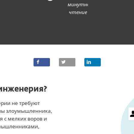
минутное
чтение
 инженерия?
рии не требуют
оны злоумышленника,
я с мелких воров и
умышленниками,