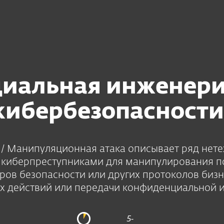
О 
а
Услуги
Партнеры
Почему ESET
иальная инженери
кибербезопасности
/ Манипуляционная атака описывает ряд нетех
 киберпреступниками для манипулирования п
ов безопасности или других протоколов биз
х действий или передачи конфиденциальной 
5-