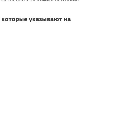
 которые указывают на
ный язык
 уделяют должного внимания деталям,
е опечатки, пропущенные слова и
лингвистическим элементом, который
е атаки, являются обобщенные
тому, если электронное письмо
тель» или «Уважаемый пользователь»,
теля