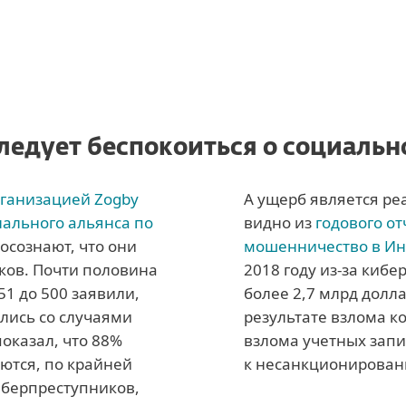
едует беспокоиться о социаль
ганизацией Zogby
А ущерб является ре
нального альянса по
видно из
годового о
осознают, что они
мошенничество в Инт
ков. Почти половина
2018 году из-за киб
51 до 500 заявили,
более 2,7 млрд долла
ались со случаями
результате взлома к
оказал, что 88%
взлома учетных запи
ются, по крайней
к несанкционирован
иберпреступников,