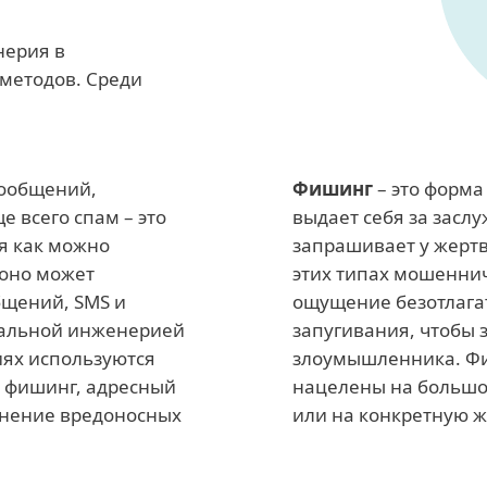
ерия в
методов. Среди
сообщений,
Фишинг
– это форма
 всего спам – это
выдает себя за засл
я как можно
запрашивает у жерт
 оно может
этих типах мошеннич
бщений, SMS и
ощущение безотлагат
иальной инженерией
запугивания, чтобы 
иях используются
злоумышленника. Фи
к фишинг, адресный
нацелены на большо
анение вредоносных
или на конкретную ж