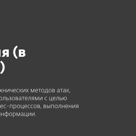
нас
Блог
Купить
Выберите язык
Свяжитесь с нами
Зона клиента
я (в
)
нических методов атак,
ользователями с целью
нес-процессов, выполнения
информации.